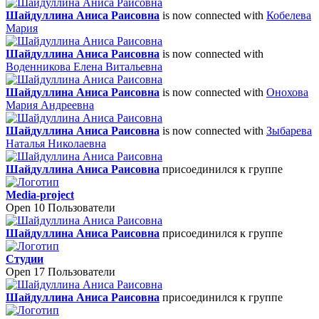
Шайдуллина Аниса Раисовна
is now connected with
Кобелева
Мария
Шайдуллина Аниса Раисовна
is now connected with
Воденникова Елена Витальевна
Шайдуллина Аниса Раисовна
is now connected with
Онохова
Мария Андреевна
Шайдуллина Аниса Раисовна
is now connected with
Зыбарева
Наталья Николаевна
Шайдуллина Аниса Раисовна
присоединился к группе
Media-project
Open
10 Пользователи
Шайдуллина Аниса Раисовна
присоединился к группе
Студии
Open
17 Пользователи
Шайдуллина Аниса Раисовна
присоединился к группе