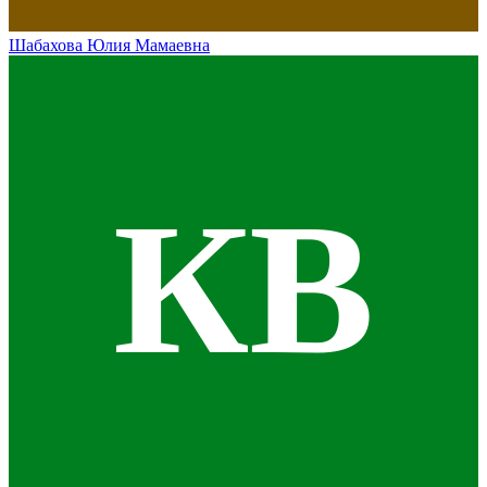
Шабахова Юлия Мамаевна
КВ