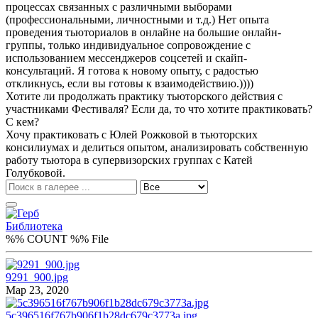
процессах связанных с различными выборами
(профессиональными, личностными и т.д.) Нет опыта
проведения тьюториалов в онлайне на большие онлайн-
группы, только индивидуальное сопровождение с
использованием мессенджеров соцсетей и скайп-
консультаций. Я готова к новому опыту, с радостью
откликнусь, если вы готовы к взаимодействию.))))
Хотите ли продолжать практику тьюторского действия с
участниками Фестиваля? Если да, то что хотите практиковать?
С кем?
Хочу практиковать с Юлей Рожковой в тьюторских
консилиумах и делиться опытом, анализировать собственную
работу тьютора в супервизорских группах с Катей
Голубковой.
Библиотека
%% COUNT %% File
9291_900.jpg
Мар 23, 2020
5c396516f767b906f1b28dc679c3773a.jpg