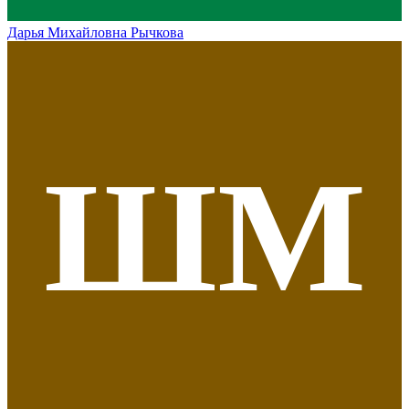
Дарья Михайловна Рычкова
ШМ