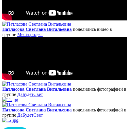
Патласова Светлана Витальевна
поделились видео в
группе
Media-project
Патласова Светлана Витальевна
поделились фотографией в
группе
ДаБудетСвет
Патласова Светлана Витальевна
поделились фотографией в
группе
ДаБудетСвет