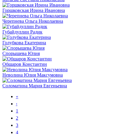
Горшковская Ирина Ивановна
Черепнева Ольга Николаевна
Губайдуллин Радик
Голубкова Екатерина
Спорышева Юлия
Обшаров Константин
Неволина Юлия Максумовна
Соломатина Мария Евгеньевна
«
‹
1
2
3
4