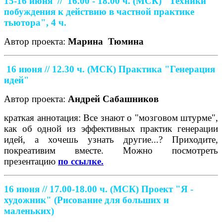
15-16 июня //
16.00 - 18.00 ч. (МСК)
"Техники
побуждения к действию в частной практике
тьютора", 4 ч.
Автор проекта:
Марина
Тюмина
16 июня // 12.30 ч. (МСК)
Практика "Генерация
идей"
Автор проекта:
Андрей Сабашников
краткая аннотация: Все знают о "мозговом штурме",
как об одной из эффективных практик генерации
идей, а хочешь узнать другие...? Приходите,
покреативим вместе. Можно посмотреть
презентацию
по ссылке.
16 июня // 17.00-18.00 ч. (МСК)
Проект "Я -
художник" (Рисование для больших и
маленьких)