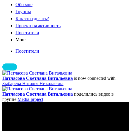
Обо мне
Группы
Как это сделать?
Проектная активность
Посетители
More
Посетители
Патласова Светлана Витальевна
is now connected with
Зыбарева Наталья Николаевна
Патласова Светлана Витальевна
поделились видео в
группе
Media-project