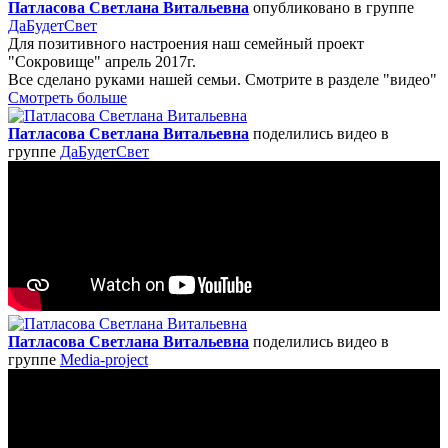
Патласова Светлана Витальевна
опубликовано в группе
ДаБудетСвет
Для позитивного настроения наш семейный проект
"Сокровище" апрель 2017г.
Все сделано руками нашей семьи. Смотрите в разделе "видео"
Смотреть больше
Патласова Светлана Витальевна
поделились видео в
группе
ДаБудетСвет
Патласова Светлана Витальевна
поделились видео в
группе
Media-project