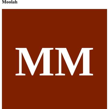
Moolah
ММ