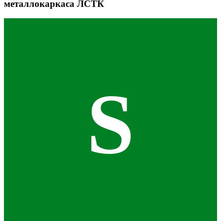
металлокаркаса ЛСТК
S