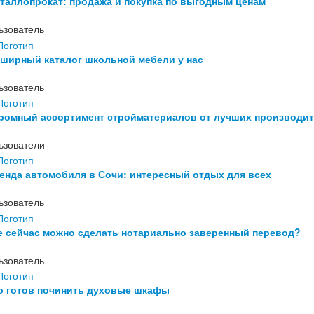
таллопрокат: продажа и покупка по выгодным ценам
ьзователь
ширный каталог школьной мебели у нас
ьзователь
ромный ассортимент стройматериалов от лучших производи
ьзователи
енда автомобиля в Сочи: интересный отдых для всех
ьзователь
е сейчас можно сделать нотариально заверенный перевод?
ьзователь
о готов починить духовые шкафы