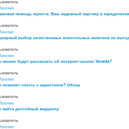
ьзователь
авовая помощь юриста: Ваш надежный партнер в юридически
ьзователь
ширный выбор качественных алкогольных напитков по выго
ьзователь
о можно будет рассказать об интернет-казино Vavada?
ьзователь
о поможет слезть с наркотиков? Обзор
ьзователь
е найти достойный медцентр
ьзователь