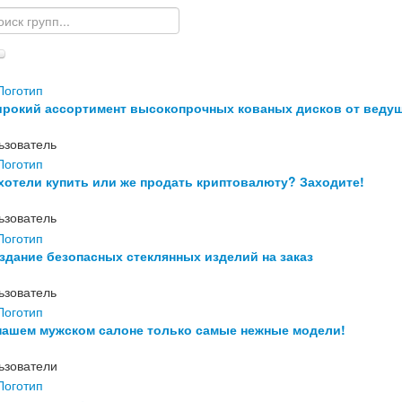
рокий ассортимент высокопрочных кованых дисков от ведущ
ьзователь
хотели купить или же продать криптовалюту? Заходите!
ьзователь
здание безопасных стеклянных изделий на заказ
ьзователь
нашем мужском салоне только самые нежные модели!
ьзователи