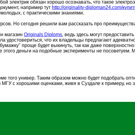
ой электрик обязан хорошо осознавать, что такое электроэ
документ, например тут
http://originality-diploman24.com/куп
 молодых, с практическими знаниями.
рсов. Но сегодня решили вам рассказать про преимуществ
йн магазин
Originals Diploms
, ведь здесь могут предоставит
а удостовериться, что их владельцы предлагают адекватно
бумажку" проще будет выкинуть, так как даже поверхностно
ме этого деньги на подобные эксперименты не посоветуем.
оме того универ. Таким образом можно будет подобрать опт
м МГУ с хорошими оценками, живя в Суздале к примеру, но 