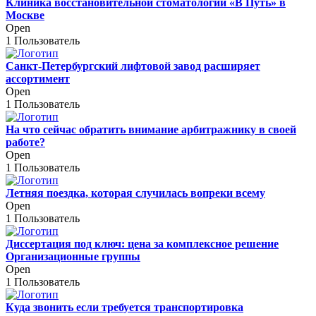
Клиника восстановительной стоматологии «В Путь» в
Москве
Open
1 Пользователь
Санкт-Петербургский лифтовой завод расширяет
ассортимент
Open
1 Пользователь
На что сейчас обратить внимание арбитражнику в своей
работе?
Open
1 Пользователь
Летняя поездка, которая случилась вопреки всему
Open
1 Пользователь
Диссертация под ключ: цена за комплексное решение
Организационные группы
Open
1 Пользователь
Куда звонить если требуется транспортировка