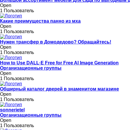
Большой ассортимент мебели для сада по выгодным 
Open
1 Пользователь
Какие преимущества панно из мха
Open
1 Пользователь
Нужен трансфер в Домодедово? Обращайтесь!
Open
1 Пользователь
How to Use DALL·E Free for Free AI Image Generation
Организационные группы
Open
1 Пользователь
Обширный каталог дверей в знаменитом магазине
Open
1 Пользователь
sonnerietel
Организационные группы
Open
1 Пользователь