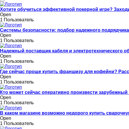
Хотите обучиться эффективной покерной игре? Заход
Open
1 Пользователь
Системы безопасности: подбор надежного подрядчика
Open
1 Пользователь
Надежный поставщик кабеля и электротехнического о
Open
1 Пользователь
Где сейчас проще купить франшизу для кофейни? Рас
Open
1 Пользователь
Кто может сейчас оперативно произвести зарубежный
Open
1 Пользователь
В каком магазине возможно недорого купить сварочну
Open
1 Пользователь