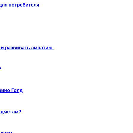
для потребителя
 и развивать эмпатию.
?
зино Голд
едметам?