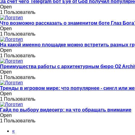
За счет чего Telegram бот Eye of God получил популяр
Open
1 Пользователь
Что возможно рассказать о знаменитом боте Глаз Бога
Open
1 Пользователь
На какой именно площадке можно встретить разных г
Open
1 Пользователь
Преимущества работы с архитектурным бюро O2 Archi
Open
1 Пользователь
Тренды в игровом мире: что популярнее - сингл или ж
Open
1 Пользователь
Гайд по выбору видеоигр: на что обращать внимание
Open
1 Пользователь
«