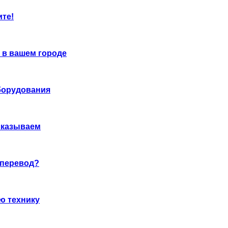
ите!
 в вашем городе
борудования
сказываем
 перевод?
ю технику