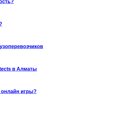
ность?
?
рузоперевозчиков
tects в Алматы
е онлайн игры?