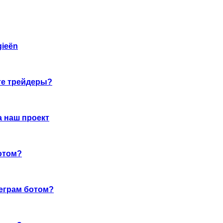
gieën
оте трейдеры?
а наш проект
отом?
леграм ботом?