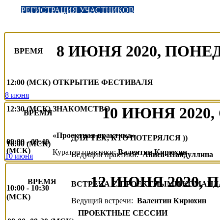
РЕГИСТРАЦИЯ УЧАСТНИКОВ
8 ИЮНЯ 2020, ПОН
ВРЕМЯ
12:00 (МСК)
ОТКРЫТИЕ ФЕСТИВАЛЯ
8 июня
10 ИЮНЯ 2020,
12:30 (МСК)
ЗНАКОМСТВО
ВРЕМЯ
«Проектная практика»
ДЛЯ ТЕХ, КТО ПОТЕРЯЛСЯ ))
09:00 - 09:40
16:00 (МСК)
(МСК)
Куратор практики:
Валентин Кирюхин
Ведущий практики:
Аниса Шайдуллина
10 июня
12 ИЮНЯ 2020,
ВРЕМЯ
ВСТРЕЧА С ПРОЕКТНЫМИ КОМАН
10:00 - 10:30
(МСК)
Ведущий встречи:
Валентин Кирюхин
ПРОЕКТНЫЕ СЕССИИ