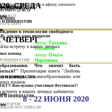
020, СРЕДА
 лакуны. Чтобы попасть в афишу, напишите
4 ч, ППТ)
ОВ И ИНИЦИАТИВ
РАЗРАБОТОК
 текст» (2 из 3)
д
» (1 из 2)
твию
ете.
 ч,
ППП)
В И ИНИЦИАТИВ
 (3 ч, ППТ)
ю
ию
ждение в технологии свободного
НИЕ
для тех, кому интересно
ях?
, ЧЕТВЕРГ
» (1 из 2)
автор:
Татьяна
!"
 ч)
а на встречу в ваших личных
Палайма
ых команд
автор:
Ольга
"
Черепнева
 И ИНИЦИАТИВ
бразования. Что значит быть
ю
аваться?"
Презентация книги "Любовь
самоучитель по самообразованию или
ОВ И ИНИЦИАТИВ
нных языков.
КТ?! Вам
нужны
участники Фестиваля?!
а встречу в ваших личных кабинетах.
твию
В И ИНИЦИАТИВ
8 - 22 ИЮНЯ 2020
ИЗАТОРОВ
вию
НИКОВ ФЕСТИВАЛЯ