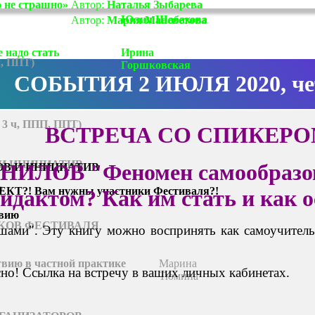
о не страшно»
Автор:
Наталья Зыбарева
Юлия Шабахова
Автор:
Мария Мансветова
 надо стать
Ирина
ч, ППТ)
Горшковская
СОБЫТИЯ 2 ИЮЛЯ 2020, че
 3 ч, ППП, ППТ)
ВСТРЕЧА СО СПИКЕРО
 И ИНИЦИАТИВ
ЛОВ "Феномен самообразова
ОВ И ИНИЦИАТИВ
ю
КТ?! Вам
нужны
участники Фестиваля?!
идактом? Как им стать и как 
твию
КОВ ФЕСТИВАЛЯ
шами". Эту книгу можно воспринять как самоучитель
твию в частной практике
Марина
но! Ссылка на встречу в ваших личных кабинетах.
Тюмина