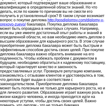
документ, который подтверждает ваше образование и
квалификацию в определенной области знаний. Но что
делать, если по каким-то причинам вы не смогли его
получить в установленный срок? В таком случае возникает
вопрос о покупке диплома
http://gosdiplomsy.com/diplomy-v-
orexovo-zuevo/
бакалавра. Покупка диплома бакалавра
может быть оправдана в некоторых случаях. Например,
если вы уже имеете достаточный опыт работы и знаний в
определенной области, но вам необходимо иметь диплом о
высшем образовании для карьерного роста. В этом случае
приобретение диплома бакалавра может быть быстрым и
эффективным способом достичь своих целей. При покупке
диплома бакалавра важно обратить внимание на его
подлинность. Чтобы избежать проблем с документом в
будущем, необходимо обратиться к надежному поставщику,
который гарантирует качество и законность
предоставляемых услуг. Проверьте репутацию компании,
ознакомьтесь с отзывами клиентов и удостоверьтесь в том,
что диплом будет выдан в соответствии с
законодательством. Приобретение диплома бакалавра
может быть полезным не только для карьерного роста, но и
для личного развития. Образование играет важную роль в
жизни каждого человека, и иногда приходится идти на
некоторые уступки, чтобы достичь своих целей. Важно
помнить, что диплом - это не только бумажка,