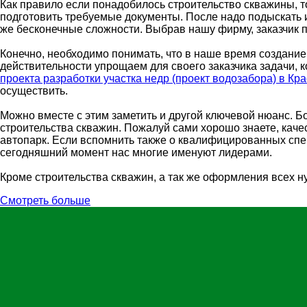
Как правило если понадобилось строительство скважины, т
подготовить требуемые документы. После надо подыскать и
же бесконечные сложности. Выбрав нашу фирму, заказчик 
Конечно, необходимо понимать, что в наше время создание
действительности упрощаем для своего заказчика задачи, 
проекта разработки участка недр (проект водозабора) в Кр
осуществить.
Можно вместе с этим заметить и другой ключевой нюанс. 
строительства скважин. Пожалуй сами хорошо знаете, каче
автопарк. Если вспомнить также о квалифицированных спец
сегодняшний момент нас многие именуют лидерами.
Кроме строительства скважин, а так же оформления всех н
Смотреть больше