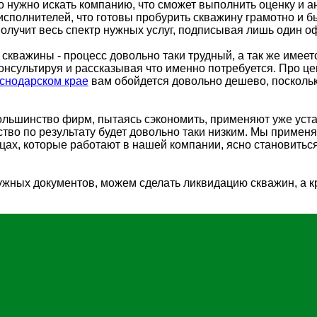
о нужно искать компанию, что сможет выполнить оценку и а
сполнителей, что готовы пробурить скважину грамотно и бы
получит весь спектр нужных услуг, подписывая лишь один 
 скважины - процесс довольно таки трудный, а так же имее
консультируя и рассказывая что именно потребуется. Про ц
аснодарском крае
вам обойдется довольно дешево, поскольк
Большинство фирм, пытаясь сэкономить, применяют уже уст
ство по результату будет довольно таки низким. Мы примен
ах, которые работают в нашей компании, ясно становиться
ужных документов, можем сделать ликвидацию скважин, а кр