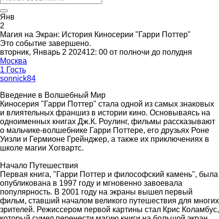
Янв
2
Магия на Экран: История Киносерии "Гарри Поттер"
Это событие завершено.
вторник, Январь 2 202412: 00 от полночи до полудня
Москва
1 Гость
sonnick84
Введение в Волшебный Мир
Киносерия "Гарри Поттер" стала одной из самых знаковых
и влиятельных франшиз в истории кино. Основываясь на
одноименных книгах Дж.К. Роулинг, фильмы рассказывают
о мальчике-волшебнике Гарри Поттере, его друзьях Роне
Уизли и Гермионе Грейнджер, а также их приключениях в
школе магии Хогвартс.
Начало Путешествия
Первая книга, "Гарри Поттер и философский камень", была
опубликована в 1997 году и мгновенно завоевала
популярность. В 2001 году на экраны вышел первый
фильм, ставший началом великого путешествия для многих
зрителей. Режиссером первой картины стал Крис Коламбус,
который сумел перенести магию книги на большой экран,