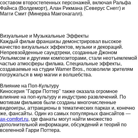
составом второстепенных персонажей, включая Ральфа
Файнса (Волдеморт), Алан Рикмана (Северус Снегг) и
Магги Смит (Минерва Макгонагалл).
Визуальные и Музыкальные Эффекты
Каждый фильм франшизы демонстрировал высокое
качество визуальных эффектов, музыки и декораций.
Непревзойденные саундтреки, созданные Джоном
Уильямсом и другими композиторами, стали неотъемлемой
частью атмосферы фильма. Специальные эффекты,
создаваемые на студии Warner Bros., позволили зрителям
погружаться в мир магии и волшебства.
Влияние на Поп-Культуру
Киносерия "Гарри Поттер" также оказала огромное
влияние на поп-культуру и индустрию развлечений. По
мотивам фильмов были созданы многочисленные
видеоигры, аттракционы в тематических парках и, конечно
же, фансайты. Один из самых популярных фансайтов —
ax-comfort.ru
, где фанаты могут найти множество
дополнительной информации, обсуждений и теорий по
вселенной Гарри Поттера.