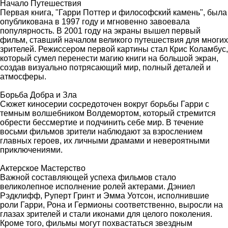
Начало Путешествия
Первая книга, "Гарри Поттер и философский камень", была
опубликована в 1997 году и мгновенно завоевала
популярность. В 2001 году на экраны вышел первый
фильм, ставший началом великого путешествия для многих
зрителей. Режиссером первой картины стал Крис Коламбус,
который сумел перенести магию книги на большой экран,
создав визуально потрясающий мир, полный деталей и
атмосферы.
Борьба Добра и Зла
Сюжет киносерии сосредоточен вокруг борьбы Гарри с
темным волшебником Волдемортом, который стремится
обрести бессмертие и подчинить себе мир. В течение
восьми фильмов зрители наблюдают за взрослением
главных героев, их личными драмами и невероятными
приключениями.
Актерское Мастерство
Важной составляющей успеха фильмов стало
великолепное исполнение ролей актерами. Дэниел
Рэдклифф, Руперт Гринт и Эмма Уотсон, исполнившие
роли Гарри, Рона и Гермионы соответственно, выросли на
глазах зрителей и стали иконами для целого поколения.
Кроме того, фильмы могут похвастаться звездным