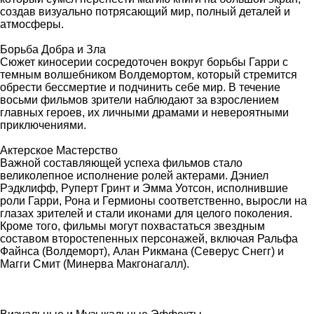
создав визуально потрясающий мир, полный деталей и
атмосферы.
Борьба Добра и Зла
Сюжет киносерии сосредоточен вокруг борьбы Гарри с
темным волшебником Волдемортом, который стремится
обрести бессмертие и подчинить себе мир. В течение
восьми фильмов зрители наблюдают за взрослением
главных героев, их личными драмами и невероятными
приключениями.
Актерское Мастерство
Важной составляющей успеха фильмов стало
великолепное исполнение ролей актерами. Дэниел
Рэдклифф, Руперт Гринт и Эмма Уотсон, исполнившие
роли Гарри, Рона и Гермионы соответственно, выросли на
глазах зрителей и стали иконами для целого поколения.
Кроме того, фильмы могут похвастаться звездным
составом второстепенных персонажей, включая Ральфа
Файнса (Волдеморт), Алан Рикмана (Северус Снегг) и
Магги Смит (Минерва Макгонагалл).