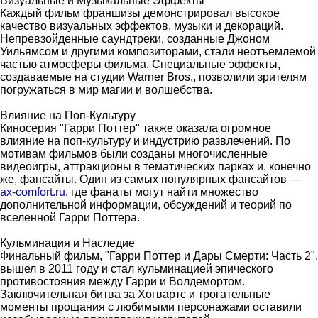
Визуальные и Музыкальные Эффекты
Каждый фильм франшизы демонстрировал высокое
качество визуальных эффектов, музыки и декораций.
Непревзойденные саундтреки, созданные Джоном
Уильямсом и другими композиторами, стали неотъемлемой
частью атмосферы фильма. Специальные эффекты,
создаваемые на студии Warner Bros., позволили зрителям
погружаться в мир магии и волшебства.
Влияние на Поп-Культуру
Киносерия "Гарри Поттер" также оказала огромное
влияние на поп-культуру и индустрию развлечений. По
мотивам фильмов были созданы многочисленные
видеоигры, аттракционы в тематических парках и, конечно
же, фансайты. Один из самых популярных фансайтов —
ax-comfort.ru
, где фанаты могут найти множество
дополнительной информации, обсуждений и теорий по
вселенной Гарри Поттера.
Кульминация и Наследие
Финальный фильм, "Гарри Поттер и Дары Смерти: Часть 2",
вышел в 2011 году и стал кульминацией эпического
противостояния между Гарри и Волдемортом.
Заключительная битва за Хогвартс и трогательные
моменты прощания с любимыми персонажами оставили