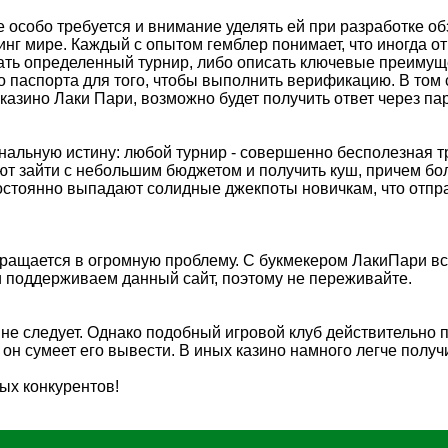
е особо требуется и внимание уделять ей при разработке об
г мире. Каждый с опытом гемблер понимает, что иногда от
ать определенный турнир, либо описать ключевые преимуще
о паспорта для того, чтобы выполнить верификацию. В том 
 казино Лаки Пари, возможно будет получить ответ через па
анальную истину: любой турнир - совершенно бесполезная тр
ют зайти с небольшим бюджетом и получить куш, причем бол
 постоянно выпадают солидные джекпоты новичкам, что отпр
вращается в огромную проблему. С букмекером ЛакиПари вс
и поддерживаем данный сайт, поэтому не переживайте.
 не следует. Однако подобный игровой клуб действительно п
н сумеет его вывести. В иных казино намного легче получи
ых конкурентов!