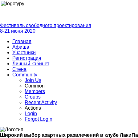
Фестиваль свободного проектирования
8-21 июня 2020
Главная
Афиша
Участники
Регистрация
Личный кабинет
Стена
Community
Join Us
Common
Members
Groups
Recent Activity
Actions
Login
Forgot Login
Широкий выбор азартных развлечений в клубе ЛакиПа