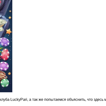
ба LuckyPari, а так же попытаемся объяснить, что здесь м