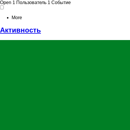
Open
1 Пользователь
1 Событие
More
Активность