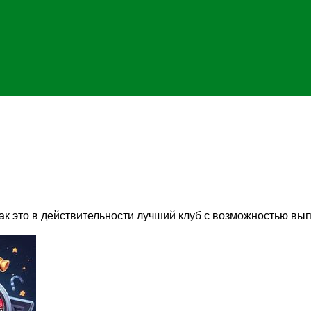
ак это в действительности лучший клуб с возможностью вып