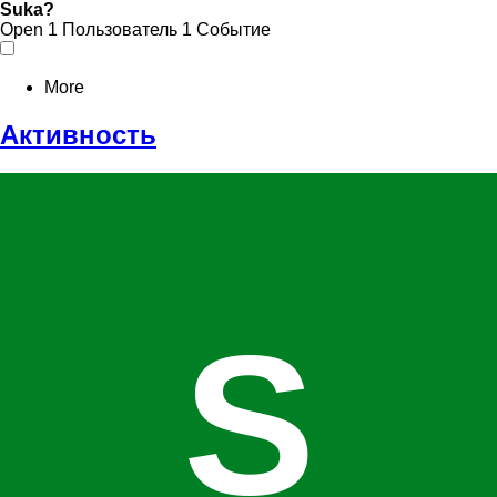
Suka?
Open
1 Пользователь
1 Событие
More
Активность
S