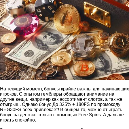
На текущий момент, бонусы крайне важны для начинающих
игроков. С опытом гемблеры обращают внимание на
другие вещи, например как ассортимент слотов, а так же
отыгрыш. Однако бонус До 325% + 180FS по промокоду:
REG30FS всех привлекает! В общем-то, можно отыграть
бонус на депозит только с помощью Free Spins. А дальше
играть спокойно.