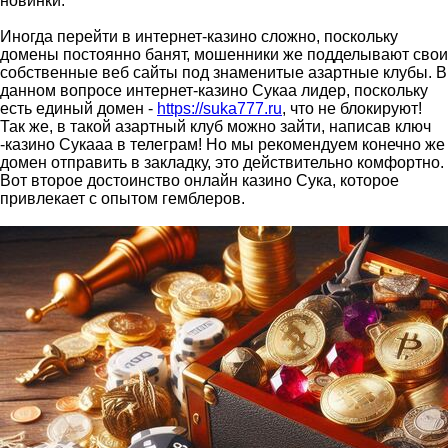
новинки.
Иногда перейти в интернет-казино сложно, поскольку
домены постоянно банят, мошенники же подделывают свои
собственные веб сайты под знаменитые азартные клубы. В
данном вопросе интернет-казино Сукаа лидер, поскольку
есть единый домен -
https://suka777.ru
, что не блокируют!
Так же, в такой азартный клуб можно зайти, написав ключ
-казино Сукааа в телеграм! Но мы рекомендуем конечно же
домен отправить в закладку, это действительно комфортно.
Вот второе достоинство онлайн казино Сука, которое
привлекает с опытом гемблеров.