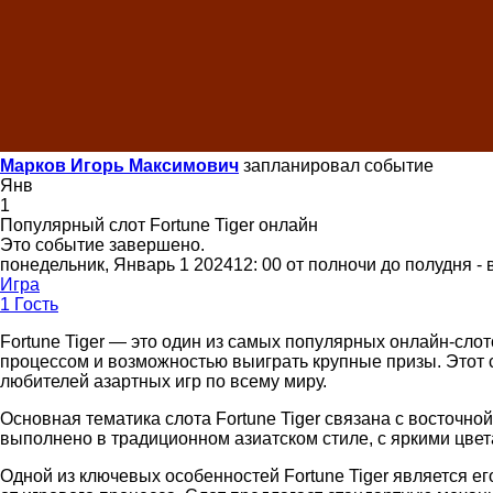
Марков Игорь Максимович
запланировал событие
Янв
1
Популярный слот Fortune Tiger онлайн
Это событие завершено.
понедельник, Январь 1 202412: 00 от полночи до полудня - 
Игра
1 Гость
Fortune Tiger — это один из самых популярных онлайн-сл
процессом и возможностью выиграть крупные призы. Этот 
любителей азартных игр по всему миру.
Основная тематика слота Fortune Tiger связана с восточной
выполнено в традиционном азиатском стиле, с яркими цвет
Одной из ключевых особенностей Fortune Tiger является ег