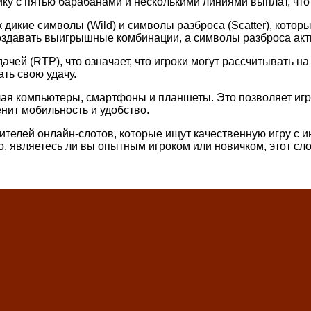
ку с пятью барабанами и несколькими линиями выплат, что 
к дикие символы (Wild) и символы разброса (Scatter), кот
оздавать выигрышные комбинации, а символы разброса ак
ачей (RTP), что означает, что игроки могут рассчитывать н
ть свою удачу.
ючая компьютеры, смартфоны и планшеты. Это позволяет иг
енит мобильность и удобство.
бителей онлайн-слотов, которые ищут качественную игру с 
, являетесь ли вы опытным игроком или новичком, этот сл