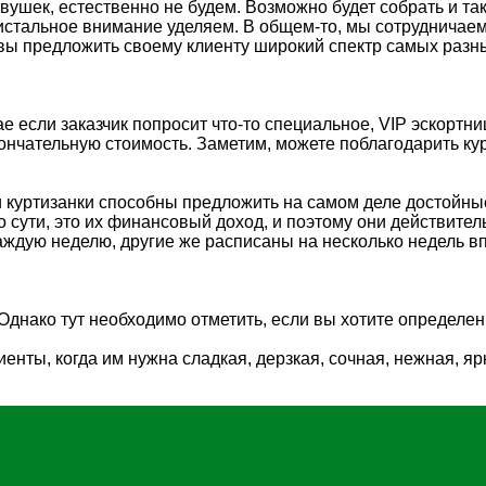
ушек, естественно не будем. Возможно будет собрать и тако
пристальное внимание уделяем. В общем-то, мы сотрудничае
вы предложить своему клиенту широкий спектр самых разных
е если заказчик попросит что-то специальное, VIP эскортни
кончательную стоимость. Заметим, можете поблагодарить кур
и куртизанки способны предложить на самом деле достойны
о сути, это их финансовый доход, и поэтому они действите
аждую неделю, другие же расписаны на несколько недель вп
днако тут необходимо отметить, если вы хотите определен
енты, когда им нужна сладкая, дерзкая, сочная, нежная, яр