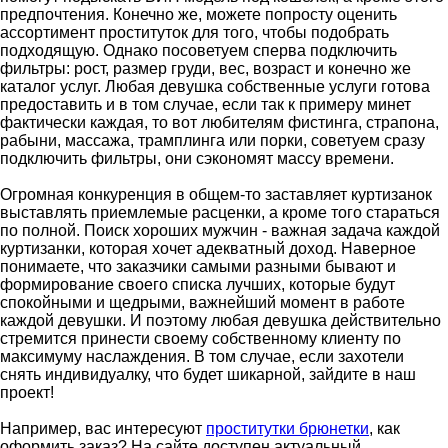
предпочтения. Конечно же, можете попросту оценить
ассортимент проституток для того, чтобы подобрать
подходящую. Однако посоветуем сперва подключить
фильтры: рост, размер груди, вес, возраст и конечно же
каталог услуг. Любая девушка собственные услуги готова
предоставить и в том случае, если так к примеру минет
фактически каждая, то вот любителям фистинга, страпона,
рабыни, массажа, трамплинга или порки, советуем сразу
подключить фильтры, они сэкономят массу времени.
Огромная конкуренция в общем-то заставляет куртизанок
выставлять приемлемые расценки, а кроме того стараться
по полной. Поиск хороших мужчин - важная задача каждой
куртизанки, которая хочет адекватный доход. Наверное
понимаете, что заказчики самыми разными бывают и
формирование своего списка лучших, которые будут
спокойными и щедрыми, важнейший момент в работе
каждой девушки. И поэтому любая девушка действительно
стремится принести своему собственному клиенту по
максимуму наслаждения. В том случае, если захотели
снять индивидуалку, что будет шикарной, зайдите в наш
проект!
Например, вас интересуют
проститутки брюнетки
, как
оформить заказ? На сайте доступен актуальный