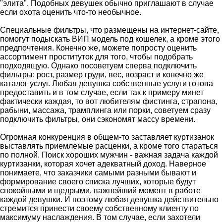
"элита". Подобных девушек обычно приглашают в случае
если охота оценить что-то необычное.
Специальные фильтры, что размещены на интернет-сайте,
помогут подыскать ВИП модель под кошелек, а кроме этого
предпочтения. Конечно же, можете попросту оценить
ассортимент проституток для того, чтобы подобрать
подходящую. Однако посоветуем сперва подключить
фильтры: рост, размер груди, вес, возраст и конечно же
каталог услуг. Любая девушка собственные услуги готова
предоставить и в том случае, если так к примеру минет
фактически каждая, то вот любителям фистинга, страпона,
рабыни, массажа, трамплинга или порки, советуем сразу
подключить фильтры, они сэкономят массу времени.
Огромная конкуренция в общем-то заставляет куртизанок
выставлять приемлемые расценки, а кроме того стараться
по полной. Поиск хороших мужчин - важная задача каждой
куртизанки, которая хочет адекватный доход. Наверное
понимаете, что заказчики самыми разными бывают и
формирование своего списка лучших, которые будут
спокойными и щедрыми, важнейший момент в работе
каждой девушки. И поэтому любая девушка действительно
стремится принести своему собственному клиенту по
максимуму наслаждения. В том случае, если захотели