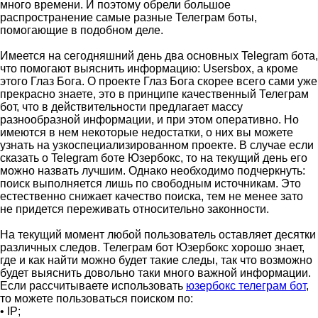
много времени. И поэтому обрели большое
распространение самые разные Телеграм боты,
помогающие в подобном деле.
Имеется на сегодняшний день два основных Telegram бота,
что помогают выяснить информацию: Usersbox, а кроме
этого Глаз Бога. О проекте Глаз Бога скорее всего сами уже
прекрасно знаете, это в принципе качественный Телеграм
бот, что в действительности предлагает массу
разнообразной информации, и при этом оперативно. Но
имеются в нем некоторые недостатки, о них вы можете
узнать на узкоспециализированном проекте. В случае если
сказать о Telegram боте Юзербокс, то на текущий день его
можно назвать лучшим. Однако необходимо подчеркнуть:
поиск выполняется лишь по свободным источникам. Это
естественно снижает качество поиска, тем не менее зато
не придется переживать относительно законности.
На текущий момент любой пользователь оставляет десятки
различных следов. Телеграм бот Юзербокс хорошо знает,
где и как найти можно будет такие следы, так что возможно
будет выяснить довольно таки много важной информации.
Если рассчитываете использовать
юзербокс телеграм бот
,
то можете пользоваться поиском по:
• IP;