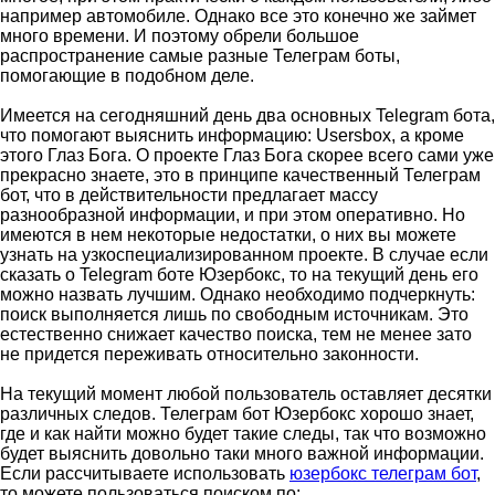
например автомобиле. Однако все это конечно же займет
много времени. И поэтому обрели большое
распространение самые разные Телеграм боты,
помогающие в подобном деле.
Имеется на сегодняшний день два основных Telegram бота,
что помогают выяснить информацию: Usersbox, а кроме
этого Глаз Бога. О проекте Глаз Бога скорее всего сами уже
прекрасно знаете, это в принципе качественный Телеграм
бот, что в действительности предлагает массу
разнообразной информации, и при этом оперативно. Но
имеются в нем некоторые недостатки, о них вы можете
узнать на узкоспециализированном проекте. В случае если
сказать о Telegram боте Юзербокс, то на текущий день его
можно назвать лучшим. Однако необходимо подчеркнуть:
поиск выполняется лишь по свободным источникам. Это
естественно снижает качество поиска, тем не менее зато
не придется переживать относительно законности.
На текущий момент любой пользователь оставляет десятки
различных следов. Телеграм бот Юзербокс хорошо знает,
где и как найти можно будет такие следы, так что возможно
будет выяснить довольно таки много важной информации.
Если рассчитываете использовать
юзербокс телеграм бот
,
то можете пользоваться поиском по: