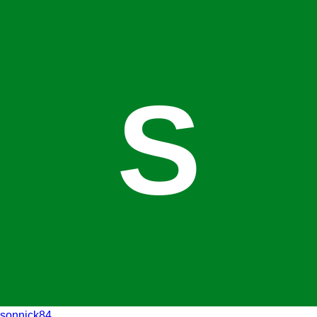
S
sonnick84