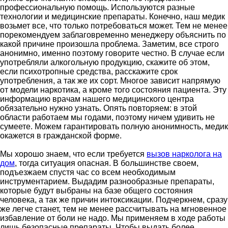
профессиональную помощь. Используются разные
технологии и медицинские препараты. Конечно, наш медик
возьмет все, что только потребоваться может. Тем не менее
порекомендуем заблаговременно менеджеру объяснить по
какой причине произошла проблема. Заметим, все строго
анонимно, именно поэтому говорите честно. В случае если
употребляли алкогольную продукцию, скажите об этом,
если психотропные средства, расскажите срок
употребления, а так же их сорт. Многое зависит напрямую
от модели наркотика, а кроме того состояния пациента. Эту
информацию врачам нашего медицинского центра
обязательно нужно узнать. Опять повторяем: в этой
области работаем мы годами, поэтому ничем удивить не
сумеете. Можем гарантировать полную анонимность, медик
окажется в гражданской форме.
Мы хорошо знаем, что если требуется
вызов нарколога на
дом
, тогда ситуация опасная. В большинстве своем,
подъезжаем спустя час со всем необходимым
инструментарием. Выдадим разнообразные препараты,
которые будут выбраны на базе общего состояния
человека, а так же причин интоксикации. Подчеркнем, сразу
же легче станет, тем не менее рассчитывать на мгновенное
избавление от боли не надо. Мы применяем в ходе работы
лишь безопасные препараты. Чтобы выдать более