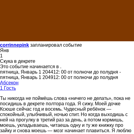
corrinnepink
запланировал событие
Янв
1
Скука в декрете
Это событие начинается в
.
пятница, Январь 1 204412: 00 от полночи до полудня -
пятница, Январь 1 204912: 00 от полночи до полудня
Абсекон
1 Гость
Ты никогда не поймёшь слова «ничего не делать», пока не
посидишь в декрете полтора года. Я сижу. Моей дочке
Ксюше сейчас год и восемь. Чудесный ребёнок —
спокойный, улыбчивый, ночью спит. Но когда выходишь с
ней на прогулку в третий раз за день, а потом кормишь,
моешь, укладываешь, читаешь одну и ту же книжку про
зайку и снова моешь — мозг начинает плавиться. Я люблю