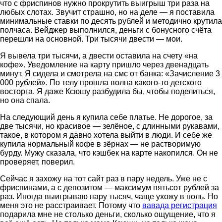
что с фриспинов нужно прокрутить выигрыш три раза на
любых слотах. Звучит страшно, но на деле — я поставила
минимальные ставки по десять рублей и методично крутила
полчаса. Вейджер выполнился, деньги с бонусного счёта
перешли на основной. Три тысячи двести — мои.
Я вывела три тысячи, а двести оставила на счету «на
кофе». Уведомление на карту пришло через двенадцать
минут. Я сидела и смотрела на смс от банка: «Зачисление 3
000 рублей». По телу прошла волна какого-то детского
восторга. Я даже Ксюшу разбудила бы, чтобы поделиться,
но она спала.
На следующий день я купила себе платье. Не дорогое, за
две тысячи, но красивое — зелёное, с длинными рукавами,
такое, в котором я давно хотела выйти в люди. И себе же
купила нормальный кофе в зёрнах — не растворимую
бурду. Мужу сказала, что кэшбек на карте накопился. Он не
проверяет, поверил.
Сейчас я захожу на тот сайт раз в пару недель. Уже не с
фриспинами, а с депозитом — максимум пятьсот рублей за
раз. Иногда выигрываю пару тысяч, чаще ухожу в ноль. Но
меня это не расстраивает. Потому что
вавада регистрация
подарила мне не столько деньги, сколько ощущение, что я