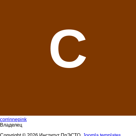
C
corrinnepink
Владелец
Copyright © 2026 Институт ПрЭСТО.
Joomla templates