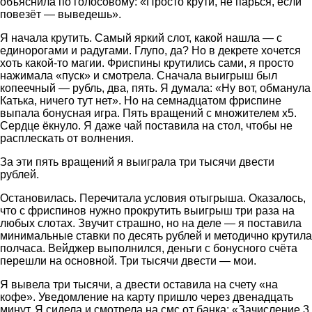
объяснила по голосовому: «Просто крути, не парься, если
повезёт — выведешь».
Я начала крутить. Самый яркий слот, какой нашла — с
единорогами и радугами. Глупо, да? Но в декрете хочется
хоть какой-то магии. Фриспины крутились сами, я просто
нажимала «пуск» и смотрела. Сначала выигрыш был
копеечный — рубль, два, пять. Я думала: «Ну вот, обманула
Катька, ничего тут нет». Но на семнадцатом фриспине
выпала бонусная игра. Пять вращений с множителем х5.
Сердце ёкнуло. Я даже чай поставила на стол, чтобы не
расплескать от волнения.
За эти пять вращений я выиграла три тысячи двести
рублей.
Остановилась. Перечитала условия отыгрыша. Оказалось,
что с фриспинов нужно прокрутить выигрыш три раза на
любых слотах. Звучит страшно, но на деле — я поставила
минимальные ставки по десять рублей и методично крутила
полчаса. Вейджер выполнился, деньги с бонусного счёта
перешли на основной. Три тысячи двести — мои.
Я вывела три тысячи, а двести оставила на счету «на
кофе». Уведомление на карту пришло через двенадцать
минут. Я сидела и смотрела на смс от банка: «Зачисление 3