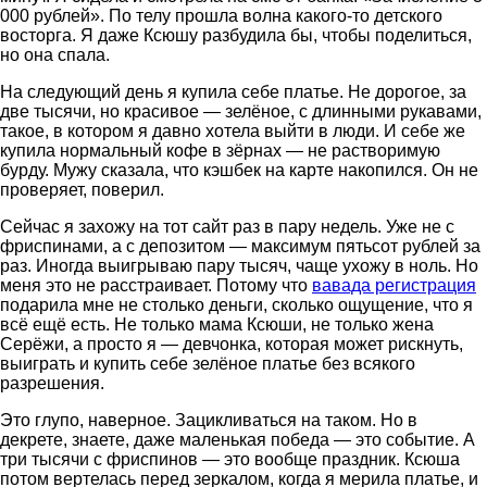
000 рублей». По телу прошла волна какого-то детского
восторга. Я даже Ксюшу разбудила бы, чтобы поделиться,
но она спала.
На следующий день я купила себе платье. Не дорогое, за
две тысячи, но красивое — зелёное, с длинными рукавами,
такое, в котором я давно хотела выйти в люди. И себе же
купила нормальный кофе в зёрнах — не растворимую
бурду. Мужу сказала, что кэшбек на карте накопился. Он не
проверяет, поверил.
Сейчас я захожу на тот сайт раз в пару недель. Уже не с
фриспинами, а с депозитом — максимум пятьсот рублей за
раз. Иногда выигрываю пару тысяч, чаще ухожу в ноль. Но
меня это не расстраивает. Потому что
вавада регистрация
подарила мне не столько деньги, сколько ощущение, что я
всё ещё есть. Не только мама Ксюши, не только жена
Серёжи, а просто я — девчонка, которая может рискнуть,
выиграть и купить себе зелёное платье без всякого
разрешения.
Это глупо, наверное. Зацикливаться на таком. Но в
декрете, знаете, даже маленькая победа — это событие. А
три тысячи с фриспинов — это вообще праздник. Ксюша
потом вертелась перед зеркалом, когда я мерила платье, и