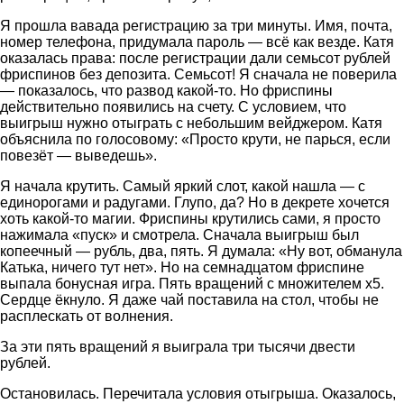
Я прошла вавада регистрацию за три минуты. Имя, почта,
номер телефона, придумала пароль — всё как везде. Катя
оказалась права: после регистрации дали семьсот рублей
фриспинов без депозита. Семьсот! Я сначала не поверила
— показалось, что развод какой-то. Но фриспины
действительно появились на счету. С условием, что
выигрыш нужно отыграть с небольшим вейджером. Катя
объяснила по голосовому: «Просто крути, не парься, если
повезёт — выведешь».
Я начала крутить. Самый яркий слот, какой нашла — с
единорогами и радугами. Глупо, да? Но в декрете хочется
хоть какой-то магии. Фриспины крутились сами, я просто
нажимала «пуск» и смотрела. Сначала выигрыш был
копеечный — рубль, два, пять. Я думала: «Ну вот, обманула
Катька, ничего тут нет». Но на семнадцатом фриспине
выпала бонусная игра. Пять вращений с множителем х5.
Сердце ёкнуло. Я даже чай поставила на стол, чтобы не
расплескать от волнения.
За эти пять вращений я выиграла три тысячи двести
рублей.
Остановилась. Перечитала условия отыгрыша. Оказалось,