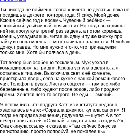
Ты никогда не поймёшь слова «ничего не делать», пока не
посидишь в декрете полтора года. Я сижу. Моей дочке
Ксюше сейчас год и восемь. Чудесный ребёнок —
спокойный, улыбчивый, ночью спит. Но когда выходишь с
ней на прогулку в третий раз за день, а потом кормишь,
моешь, укладываешь, читаешь одну и ту же книжку про
зайку и снова моешь — мозг начинает плавиться. Я люблю
дочку, правда. Но мне нужно что-то, что принадлежит
только мне. Хотя бы полчаса в день.
Тот вечер был особенно тоскливым. Муж уехал в
командировку на три дня, Ксюша уснула в девять, а я
осталась в тишине. Выключила свет в её комнате,
приоткрыла дверь, села на кухне с чашкой ромашкового
чая. Телефон в руках. Листаю соцсети — там все либо
беременные, либо худеют после родов, либо продают
кремы. Хочется чего-то острого. Не еды — эмоций.
Я вспомнила, что подруга Катя из института недавно
хвасталась в чате: «Сорвала джекпот, купила сапоги». Я
тогда не придала значения, подумала — шутит. А в тот
вечер написала ей: «Слушай, а куда ты там заходила?»
Она скинула ссылку и сказала: «Там сейчас бонус за
регистрацию, просто попробуй, не пожалеешь».