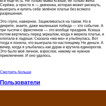
всё ещё есть. Не только мама Ксюши, не только жена
Серёжи, а просто я — девчонка, которая может рискнуть,
выиграть и купить себе зелёное платье без всякого
разрешения.
Это глупо, наверное. Зацикливаться на таком. Но в
декрете, знаете, даже маленькая победа — это событие. А
три тысячи с фриспинов — это вообще праздник. Ксюша
потом вертелась перед зеркалом, когда я мерила платье, и
хлопала в ладоши. Сказала «ма-ма» и улыбнулась. Вот
тогда я поняла, что выиграла по-настоящему. Не деньги. А
вечер, когда я улыбалась как дурак и крутила единорогов.
Это было моё личное, взрослое, никому не нужное
приключение. И оно удалось.
Смотреть больше
Пользователи