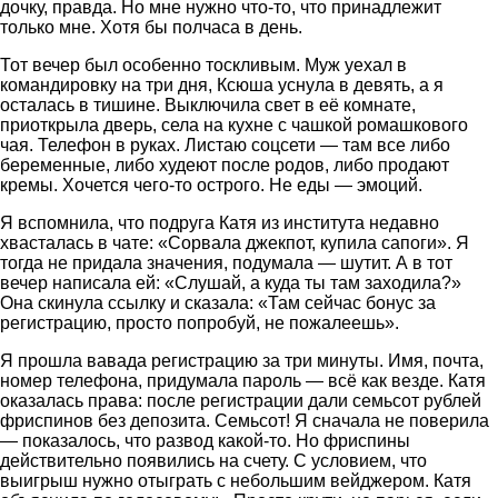
дочку, правда. Но мне нужно что-то, что принадлежит
только мне. Хотя бы полчаса в день.
Тот вечер был особенно тоскливым. Муж уехал в
командировку на три дня, Ксюша уснула в девять, а я
осталась в тишине. Выключила свет в её комнате,
приоткрыла дверь, села на кухне с чашкой ромашкового
чая. Телефон в руках. Листаю соцсети — там все либо
беременные, либо худеют после родов, либо продают
кремы. Хочется чего-то острого. Не еды — эмоций.
Я вспомнила, что подруга Катя из института недавно
хвасталась в чате: «Сорвала джекпот, купила сапоги». Я
тогда не придала значения, подумала — шутит. А в тот
вечер написала ей: «Слушай, а куда ты там заходила?»
Она скинула ссылку и сказала: «Там сейчас бонус за
регистрацию, просто попробуй, не пожалеешь».
Я прошла вавада регистрацию за три минуты. Имя, почта,
номер телефона, придумала пароль — всё как везде. Катя
оказалась права: после регистрации дали семьсот рублей
фриспинов без депозита. Семьсот! Я сначала не поверила
— показалось, что развод какой-то. Но фриспины
действительно появились на счету. С условием, что
выигрыш нужно отыграть с небольшим вейджером. Катя