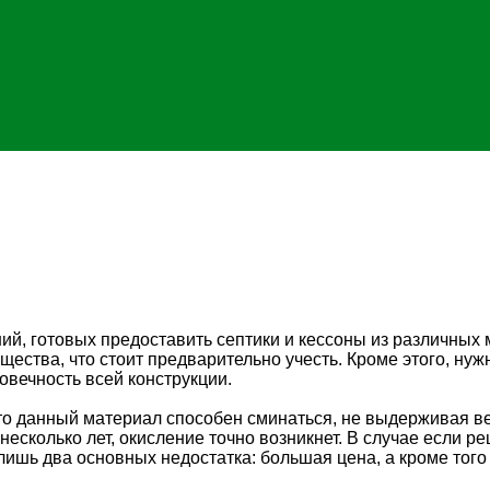
й, готовых предоставить септики и кессоны из различных м
ества, что стоит предварительно учесть. Кроме этого, нуж
овечность всей конструкции.
то данный материал способен сминаться, не выдерживая ве
есколько лет, окисление точно возникнет. В случае если реш
лишь два основных недостатка: большая цена, а кроме тог