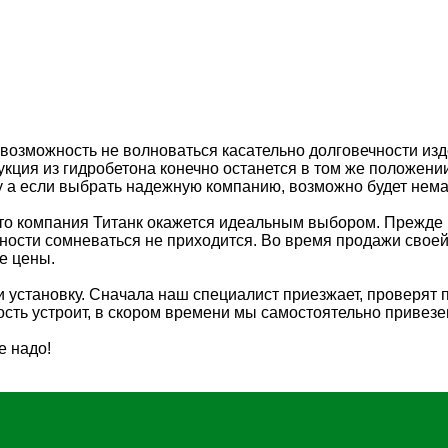
 возможность не волноваться касательно долговечности изд
рукция из гидробетона конечно останется в том же положен
у а если выбрать надежную компанию, возможно будет нема
 то компания Титанк окажется идеальным выбором. Прежде 
жности сомневаться не приходится. Во время продажи своей
е цены.
 установку. Сначала наш специалист приезжает, проверят 
мость устроит, в скором времени мы самостоятельно привез
е надо!