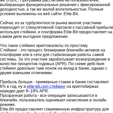
же USDC. Программа рассчитана на пользователей,
выбирающих функциональные решения с фиксированной
доходностью, а так же малой волатильностью. Полные
условия выложены на веб сайте: Elite-Bit.
Сейчас из-за турбулентности рынка многие участники
переходят от спекулятивной торговли к пассивной прибыли
используя стейкинг, и платформа Elite-Bit предоставляет на
самом деле выгодное предложение.
Что такое стейкинг криптовалюты по простому
Стейкинг - это процесс блокировки блокчейн-активов на
платформе или в сети для стабилизации работы самой
системы. За это участник зарабатывает вознаграждение в
качестве процентов годовых (APR). По схеме действия
стейкинг довольно таки похож на вклад в банке, однако с
двумя важными отличиями:
Прибыль больше - примерные ставки в банке составляют
6% в год, ну а
elite-bit.com стейкинг
на криптобиржах
нередко дает 9–19% APR.
Прозрачная работа - все операции записываются в
блокчейн, пользователь оценивает начисления в онлайн
режиме.
Elite-Bit предоставляет современную инфраструктуру для