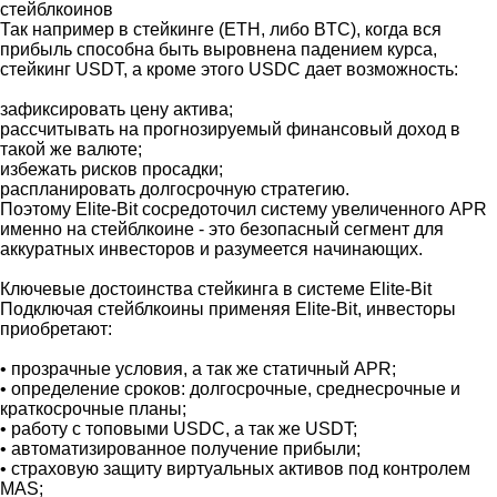
стейблкоинов
Так например в стейкинге (ETH, либо BTC), когда вся
прибыль способна быть выровнена падением курса,
стейкинг USDT, а кроме этого USDC дает возможность:
зафиксировать цену актива;
рассчитывать на прогнозируемый финансовый доход в
такой же валюте;
избежать рисков просадки;
распланировать долгосрочную стратегию.
Поэтому Elite-Bit сосредоточил систему увеличенного APR
именно на стейблкоине - это безопасный сегмент для
аккуратных инвесторов и разумеется начинающих.
Ключевые достоинства стейкинга в системе Elite-Bit
Подключая стейблкоины применяя Elite-Bit, инвесторы
приобретают:
• прозрачные условия, а так же статичный APR;
• определение сроков: долгосрочные, среднесрочные и
краткосрочные планы;
• работу с топовыми USDC, а так же USDT;
• автоматизированное получение прибыли;
• страховую защиту виртуальных активов под контролем
MAS;