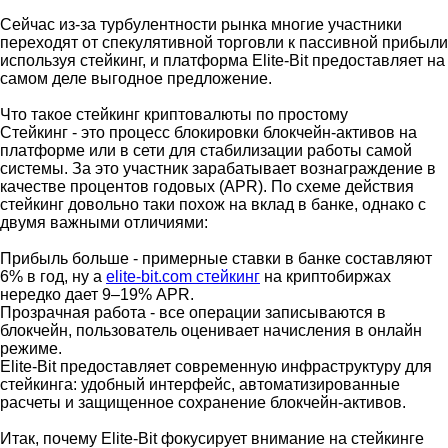
Сейчас из-за турбулентности рынка многие участники
переходят от спекулятивной торговли к пассивной прибыли
используя стейкинг, и платформа Elite-Bit предоставляет на
самом деле выгодное предложение.
Что такое стейкинг криптовалюты по простому
Стейкинг - это процесс блокировки блокчейн-активов на
платформе или в сети для стабилизации работы самой
системы. За это участник зарабатывает вознаграждение в
качестве процентов годовых (APR). По схеме действия
стейкинг довольно таки похож на вклад в банке, однако с
двумя важными отличиями:
Прибыль больше - примерные ставки в банке составляют
6% в год, ну а
elite-bit.com стейкинг
на криптобиржах
нередко дает 9–19% APR.
Прозрачная работа - все операции записываются в
блокчейн, пользователь оценивает начисления в онлайн
режиме.
Elite-Bit предоставляет современную инфраструктуру для
стейкинга: удобный интерфейс, автоматизированные
расчеты и защищенное сохранение блокчейн-активов.
Итак, почему Elite-Bit фокусирует внимание на стейкинге