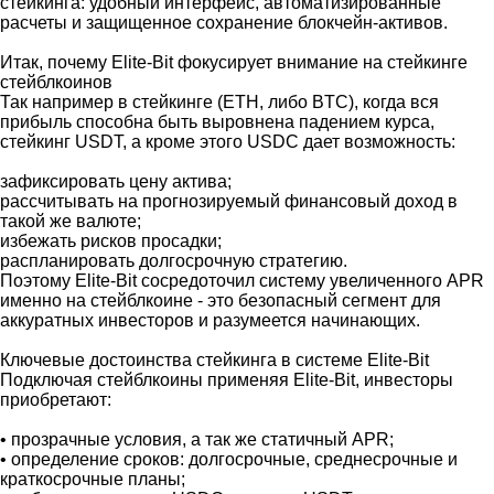
стейкинга: удобный интерфейс, автоматизированные
расчеты и защищенное сохранение блокчейн-активов.
Итак, почему Elite-Bit фокусирует внимание на стейкинге
стейблкоинов
Так например в стейкинге (ETH, либо BTC), когда вся
прибыль способна быть выровнена падением курса,
стейкинг USDT, а кроме этого USDC дает возможность:
зафиксировать цену актива;
рассчитывать на прогнозируемый финансовый доход в
такой же валюте;
избежать рисков просадки;
распланировать долгосрочную стратегию.
Поэтому Elite-Bit сосредоточил систему увеличенного APR
именно на стейблкоине - это безопасный сегмент для
аккуратных инвесторов и разумеется начинающих.
Ключевые достоинства стейкинга в системе Elite-Bit
Подключая стейблкоины применяя Elite-Bit, инвесторы
приобретают:
• прозрачные условия, а так же статичный APR;
• определение сроков: долгосрочные, среднесрочные и
краткосрочные планы;