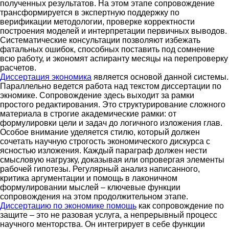
полученных результатов. На этом этапе сопровождение
трансформируется в экспертную поддержку по
верификации методологии, проверке корректности
построения моделей и интерпретации первичных выводов.
Систематические консультации позволяют избежать
фатальных ошибок, способных поставить под сомнение
всю работу, и экономят аспиранту месяцы на перепроверку
расчетов.
Диссертация экономика
является основой данной системы.
Параллельно ведется работа над текстом диссертации по
экномике. Сопровождение здесь выходит за рамки
простого редактирования. Это структурирование сложного
материала в строгие академические рамки: от
формулировки цели и задач до логичного изложения глав.
Особое внимание уделяется стилю, который должен
сочетать научную строгость экономического дискурса с
ясностью изложения. Каждый параграф должен нести
смысловую нагрузку, доказывая или опровергая элементы
рабочей гипотезы. Регулярный анализ написанного,
критика аргументации и помощь в лаконичном
формулировании мыслей – ключевые функции
сопровождения на этом продолжительном этапе.
Диссертацию по экономике помощь
как сопровождение по
защите – это не разовая услуга, а непрерывный процесс
научного менторства. Он интегрирует в себе функции