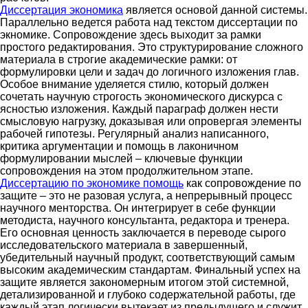
Диссертация экономика
является основой данной системы.
Параллельно ведется работа над текстом диссертации по
экномике. Сопровождение здесь выходит за рамки
простого редактирования. Это структурирование сложного
материала в строгие академические рамки: от
формулировки цели и задач до логичного изложения глав.
Особое внимание уделяется стилю, который должен
сочетать научную строгость экономического дискурса с
ясностью изложения. Каждый параграф должен нести
смысловую нагрузку, доказывая или опровергая элементы
рабочей гипотезы. Регулярный анализ написанного,
критика аргументации и помощь в лаконичном
формулировании мыслей – ключевые функции
сопровождения на этом продолжительном этапе.
Диссертацию по экономике помощь
как сопровождение по
защите – это не разовая услуга, а непрерывный процесс
научного менторства. Он интегрирует в себе функции
методиста, научного консультанта, редактора и тренера.
Его основная ценность заключается в переводе сырого
исследовательского материала в завершенный,
убедительный научный продукт, соответствующий самым
высоким академическим стандартам. Финальный успех на
защите является закономерным итогом этой системной,
детализированной и глубоко содержательной работы, где
каждый этап логически вытекает из предыдущего и служит