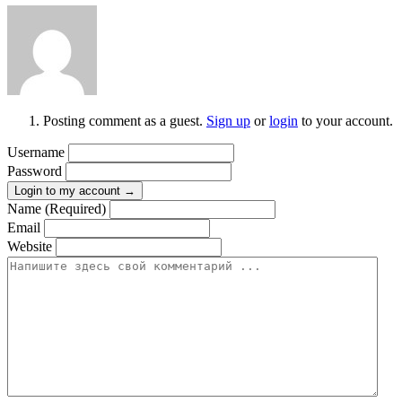
Posting comment as a guest.
Sign up
or
login
to your account.
Username
Password
Login to my account →
Name (Required)
Email
Website