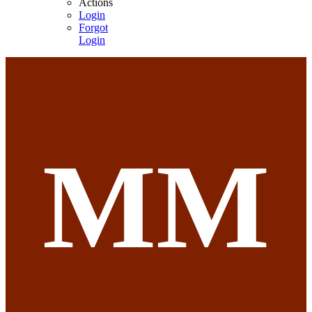
Actions
Login
Forgot
Login
ММ