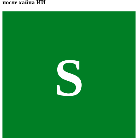
после хайпа ИИ
S