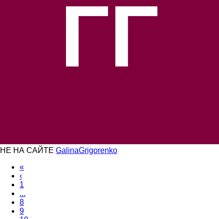
ГГ
НЕ НА САЙТЕ
GalinaGrigorenko
«
‹
1
...
8
9