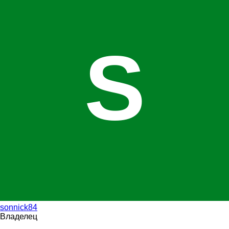
S
sonnick84
Владелец