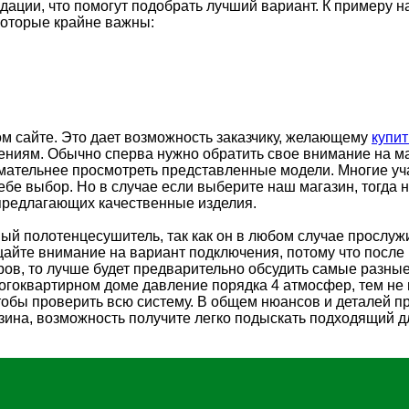
дации, что помогут подобрать лучший вариант. К примеру н
которые крайне важны:
м сайте. Это дает возможность заказчику, желающему
купи
иям. Обычно сперва нужно обратить свое внимание на мат
имательнее просмотреть представленные модели. Многие у
ебе выбор. Но в случае если выберите наш магазин, тогда
предлагающих качественные изделия.
ый полотенцесушитель, так как он в любом случае прослужи
щайте внимание на вариант подключения, потому что посл
еров, то лучше будет предварительно обсудить самые разн
огоквартирном доме давление порядка 4 атмосфер, тем не 
обы проверить всю систему. В общем нюансов и деталей пр
на, возможность получите легко подыскать подходящий дл