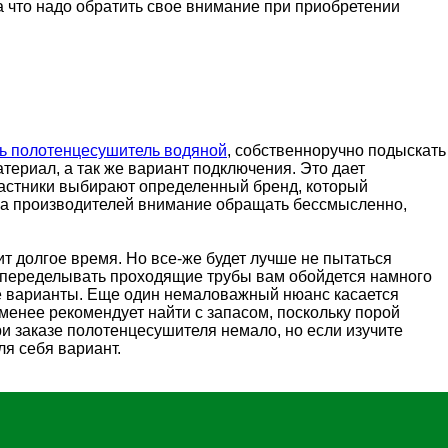
а что надо обратить свое внимание при приобретении
ть полотенцесушитель водяной
, собственноручно подыскать
ериал, а так же вариант подключения. Это дает
частники выбирают определенный бренд, который
 на производителей внимание обращать бессмысленно,
т долгое время. Но все-же будет лучше не пытаться
е переделывать проходящие трубы вам обойдется намного
ые варианты. Еще один немаловажный нюанс касается
менее рекомендует найти с запасом, поскольку порой
и заказе полотенцесушителя немало, но если изучите
я себя вариант.