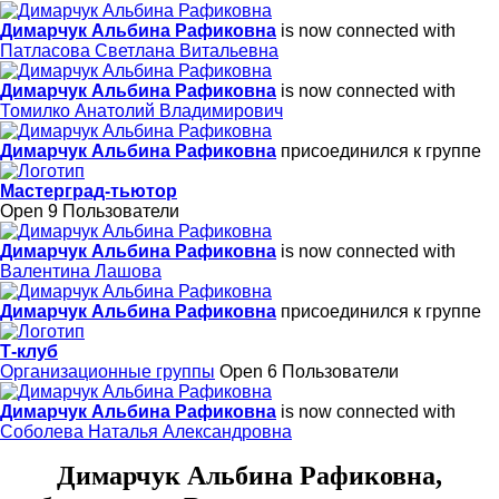
Димарчук Альбина Рафиковна
is now connected with
Патласова Светлана Витальевна
Димарчук Альбина Рафиковна
is now connected with
Томилко Анатолий Владимирович
Димарчук Альбина Рафиковна
присоединился к группе
Мастерград-тьютор
Open
9 Пользователи
Димарчук Альбина Рафиковна
is now connected with
Валентина Лашова
Димарчук Альбина Рафиковна
присоединился к группе
Т-клуб
Организационные группы
Open
6 Пользователи
Димарчук Альбина Рафиковна
is now connected with
Соболева Наталья Александровна
Димарчук Альбина Рафиковна,