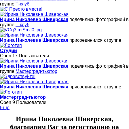
группе
Т-клуб
Ирина Николевна Шиверская
поделились фотографией в
группе
Т-клуб
Ирина Николевна Шиверская
присоединился к группе
Студии
Open
17 Пользователи
Ирина Николевна Шиверская
поделились фотографией в
группе
Мастерград-тьютор
Ирина Николевна Шиверская
присоединился к группе
Мастерград-тьютор
Open
9 Пользователи
Еще
Ирина Николевна Шиверская,
благодарим Вас
за регистрацию на